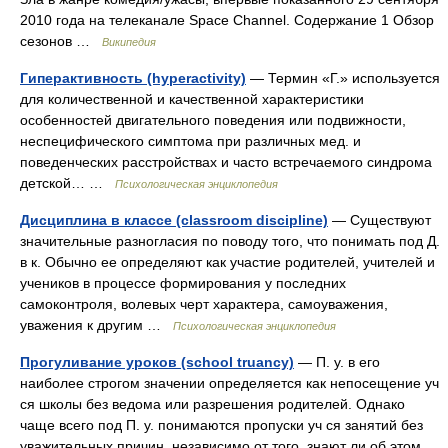
2010 года на телеканале Space Channel. Содержание 1 Обзор
сезонов …
Википедия
Гиперактивность (hyperactivity)
— Термин «Г.» используется
для количественной и качественной характеристики
особенностей двигательного поведения или подвижности,
неспецифического симптома при различных мед. и
поведенческих расстройствах и часто встречаемого синдрома
детской… …
Психологическая энциклопедия
Дисциплина в классе (classroom discipline)
— Существуют
значительные разногласия по поводу того, что понимать под Д.
в к. Обычно ее определяют как участие родителей, учителей и
учеников в процессе формирования у последних
самоконтроля, волевых черт характера, самоуважения,
уважения к другим …
Психологическая энциклопедия
Прогуливание уроков (school truancy)
— П. у. в его
наиболее строгом значении определяется как непосещение уч
ся школы без ведома или разрешения родителей. Однако
чаще всего под П. у. понимаются пропуски уч ся занятий без
уважительных причин, независимо от того, знают ли об этом…