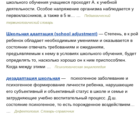
школьного обучения учащиеся проходят А. к учебной
деятельности. Особое напряжение организма наблюдается у
первоклассников, а также в 5 м… …
Педагогический
терминологический словарь
Школьная адаптация (school adjustment)
— Степень, в к рой
ребенок обладает необходимыми умениями и оказывается в
состоянии отвечать требованиям и ожиданиям,
предъявляемым к нему в условиях школьного обучения, будет
определять то, насколько хорошо он к ним приспособлен.
Когда между этими …
Психологическая энциклопедия
дезадаптация школьная
— психогенное заболевание и
психогенное формирование личности ребенка, нарушающие
его субъективный и объективный статус в школе и семье и
затрудняющие учебно воспитательный процесс. Д.ш.
состояние психогенное, то есть порожденное воздействием…
…
Дефектология. Словарь-справочник