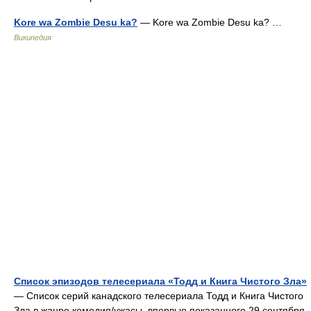
Kore wa Zombie Desu ka?
— Kore wa Zombie Desu ka? …
Википедия
Список эпизодов телесериала «Тодд и Книга Чистого Зла»
— Список серий канадского телесериала Тодд и Книга Чистого
Зла в жанре комедия/ужасы, впервые показанного 29 сентября